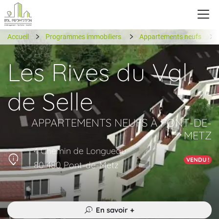
Accueil
Programmes immobiliers
Appartements neufs
Les Rives du Val
de Selle
APPARTEMENTS NEUFS À PONT-DE-
METZ
4 Chemin de Longueau
VENDU !
80 480 Pont-de-Metz
En savoir +